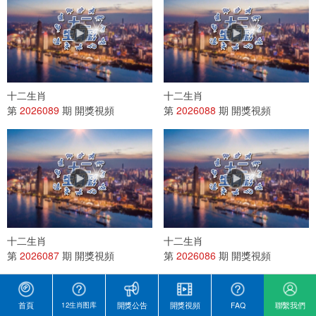
十二生肖
十二生肖
第
2026089
期 開獎視頻
第
2026088
期 開獎視頻
十二生肖
十二生肖
第
2026087
期 開獎視頻
第
2026086
期 開獎視頻
首頁
開獎公告
開獎視頻
聯繫我們
12生肖图库
FAQ