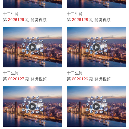
十二生肖
十二生肖
第
2026129
期 開獎視頻
第
2026128
期 開獎視頻
十二生肖
十二生肖
第
2026127
期 開獎視頻
第
2026126
期 開獎視頻