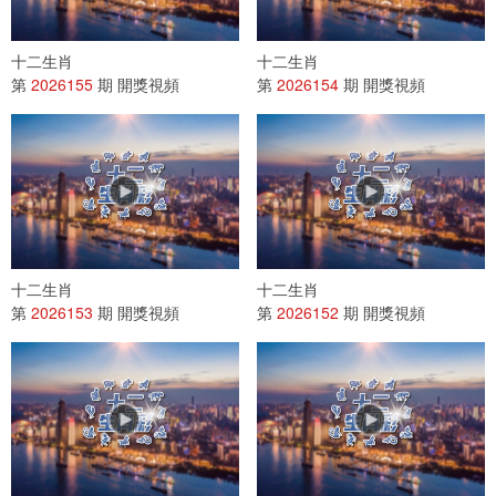
十二生肖
十二生肖
第
2026155
期 開獎視頻
第
2026154
期 開獎視頻
十二生肖
十二生肖
第
2026153
期 開獎視頻
第
2026152
期 開獎視頻