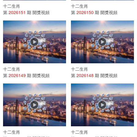
十二生肖
十二生肖
第
2026151
期 開獎視頻
第
2026150
期 開獎視頻
十二生肖
十二生肖
第
2026149
期 開獎視頻
第
2026148
期 開獎視頻
十二生肖
十二生肖