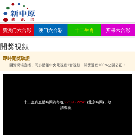
新澳门六合彩
澳门六合彩
十二生肖
宾果六合彩
開獎視頻
即時開獎驗證
開獎現場直播，同步播報中央電視臺1套視頻，開獎過程100%公開公正！
十二生肖直播時間為每晚
22:39 - 22:41
(北京時間)，敬
請查看。