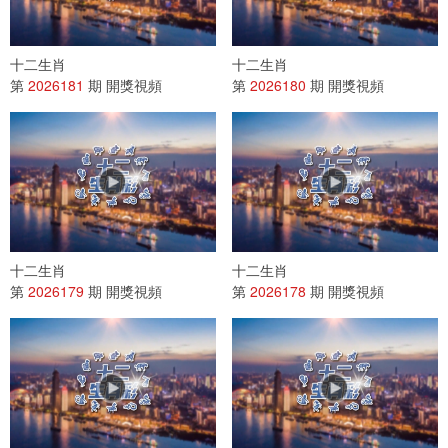
十二生肖
十二生肖
第
2026181
期 開獎視頻
第
2026180
期 開獎視頻
十二生肖
十二生肖
第
2026179
期 開獎視頻
第
2026178
期 開獎視頻