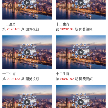
十二生肖
十二生肖
第
2026185
期 開獎視頻
第
2026184
期 開獎視頻
十二生肖
十二生肖
第
2026183
期 開獎視頻
第
2026182
期 開獎視頻