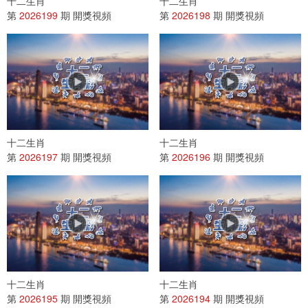
十二生肖
十二生肖
第
2026199
期 開獎視頻
第
2026198
期 開獎視頻
十二生肖
十二生肖
第
2026197
期 開獎視頻
第
2026196
期 開獎視頻
十二生肖
十二生肖
第
2026195
期 開獎視頻
第
2026194
期 開獎視頻