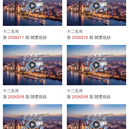
十二生肖
十二生肖
第
2026211
期 開獎視頻
第
2026210
期 開獎視頻
十二生肖
十二生肖
第
2026209
期 開獎視頻
第
2026208
期 開獎視頻