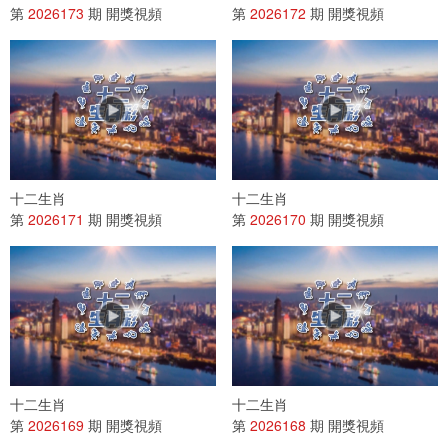
第
2026173
期 開獎視頻
第
2026172
期 開獎視頻
十二生肖
十二生肖
第
2026171
期 開獎視頻
第
2026170
期 開獎視頻
十二生肖
十二生肖
第
2026169
期 開獎視頻
第
2026168
期 開獎視頻