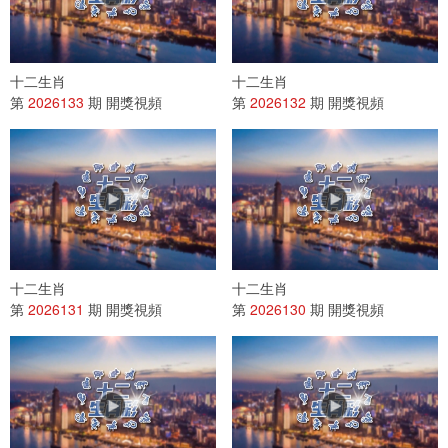
十二生肖
十二生肖
第
2026133
期 開獎視頻
第
2026132
期 開獎視頻
十二生肖
十二生肖
第
2026131
期 開獎視頻
第
2026130
期 開獎視頻