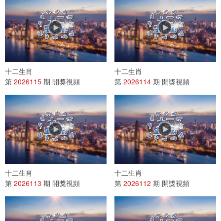
十二生肖
十二生肖
第
2026115
期 開獎視頻
第
2026114
期 開獎視頻
十二生肖
十二生肖
第
2026113
期 開獎視頻
第
2026112
期 開獎視頻