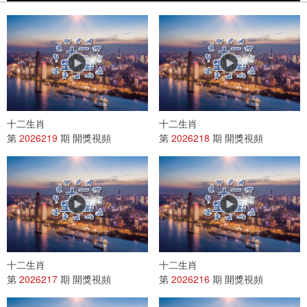
十二生肖
十二生肖
第
2026219
期 開獎視頻
第
2026218
期 開獎視頻
十二生肖
十二生肖
第
2026217
期 開獎視頻
第
2026216
期 開獎視頻