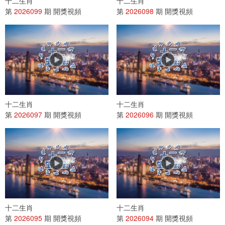
十二生肖
十二生肖
第
2026099
期 開獎視頻
第
2026098
期 開獎視頻
十二生肖
十二生肖
第
2026097
期 開獎視頻
第
2026096
期 開獎視頻
十二生肖
十二生肖
第
2026095
期 開獎視頻
第
2026094
期 開獎視頻