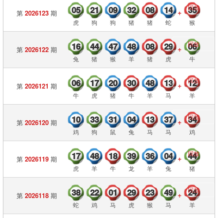
回放
05
21
09
32
08
14
35
第
2026123
期
虎
狗
狗
猪
猪
蛇
猴
回放
16
44
47
48
08
29
06
第
2026122
期
兔
猪
猴
羊
猪
虎
牛
回放
06
17
20
30
48
13
12
第
2026121
期
牛
虎
猪
牛
羊
马
羊
回放
10
33
31
04
13
37
34
第
2026120
期
鸡
狗
鼠
兔
马
马
鸡
回放
17
48
18
39
36
04
44
第
2026119
期
虎
羊
牛
龙
羊
兔
猪
回放
38
22
01
29
23
49
24
第
2026118
期
蛇
鸡
马
虎
猴
马
羊