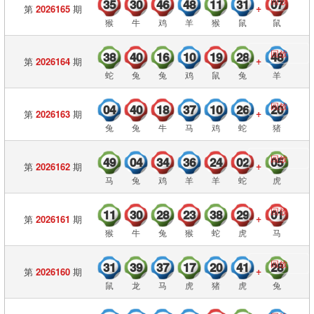
回放
35
30
46
48
11
31
07
第
2026165
期
猴
牛
鸡
羊
猴
鼠
鼠
回放
38
40
16
10
19
28
48
第
2026164
期
蛇
兔
兔
鸡
鼠
兔
羊
回放
04
40
18
37
10
26
20
第
2026163
期
兔
兔
牛
马
鸡
蛇
猪
回放
49
04
34
36
24
02
05
第
2026162
期
马
兔
鸡
羊
羊
蛇
虎
回放
11
30
28
23
38
29
01
第
2026161
期
猴
牛
兔
猴
蛇
虎
马
回放
31
39
37
17
20
41
28
第
2026160
期
鼠
龙
马
虎
猪
虎
兔