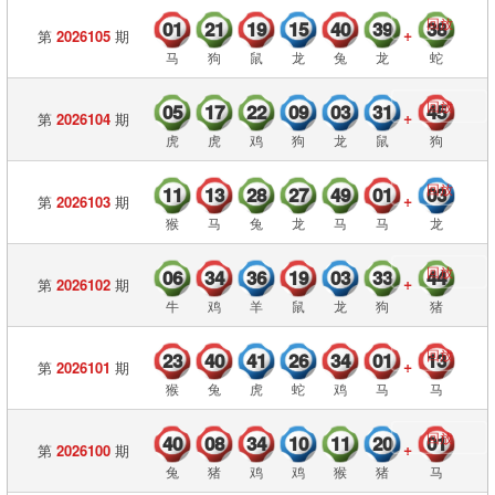
回放
01
21
19
15
40
39
38
第
2026105
期
马
狗
鼠
龙
兔
龙
蛇
回放
05
17
22
09
03
31
45
第
2026104
期
虎
虎
鸡
狗
龙
鼠
狗
回放
11
13
28
27
49
01
03
第
2026103
期
猴
马
兔
龙
马
马
龙
回放
06
34
36
19
03
33
44
第
2026102
期
牛
鸡
羊
鼠
龙
狗
猪
回放
23
40
41
26
34
01
13
第
2026101
期
猴
兔
虎
蛇
鸡
马
马
回放
40
08
34
10
11
20
01
第
2026100
期
兔
猪
鸡
鸡
猴
猪
马