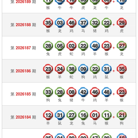
第
2026189
期
猴
牛
牛
虎
龙
牛
龙
回放
35
03
46
37
32
22
29
第
2026188
期
猴
龙
鸡
马
猪
鸡
虎
回放
28
05
02
22
48
23
27
第
2026187
期
兔
虎
蛇
鸡
羊
猴
龙
回放
23
24
38
09
22
31
35
第
2026186
期
猴
羊
蛇
狗
鸡
鼠
猴
回放
33
28
08
42
46
48
23
第
2026185
期
狗
兔
猪
牛
鸡
羊
猴
回放
12
31
27
16
01
11
21
第
2026184
期
羊
鼠
龙
兔
马
猴
狗
回放
35
04
30
02
17
39
10