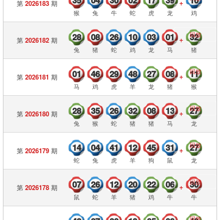
第
2026183
期
猴
兔
牛
蛇
虎
龙
鸡
回放
28
08
26
10
03
01
32
第
2026182
期
兔
猪
蛇
鸡
龙
马
猪
回放
01
46
29
48
27
08
11
第
2026181
期
马
鸡
虎
羊
龙
猪
猴
回放
28
35
26
32
08
13
27
第
2026180
期
兔
猴
蛇
猪
猪
马
龙
回放
14
04
41
12
45
31
27
第
2026179
期
蛇
兔
虎
羊
狗
鼠
龙
回放
07
26
12
20
22
06
30
第
2026178
期
鼠
蛇
羊
猪
鸡
牛
牛
回放