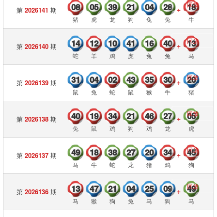
回放
08
05
39
21
04
28
18
第
2026141
期
猪
虎
龙
狗
兔
兔
牛
回放
14
12
10
41
16
40
13
第
2026140
期
蛇
羊
鸡
虎
兔
兔
马
回放
31
04
02
43
35
30
20
第
2026139
期
鼠
兔
蛇
鼠
猴
牛
猪
回放
40
19
34
21
46
27
05
第
2026138
期
兔
鼠
鸡
狗
鸡
龙
虎
回放
49
18
38
27
20
34
45
第
2026137
期
马
牛
蛇
龙
猪
鸡
狗
回放
13
47
21
04
25
09
49
第
2026136
期
马
猴
狗
兔
马
狗
马