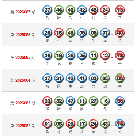
回放
37
44
49
42
46
24
13
第
2026087
期
马
猪
马
牛
鸡
羊
马
回放
26
18
49
09
06
37
40
第
2026086
期
蛇
牛
马
狗
牛
马
兔
回放
36
16
26
25
11
12
18
第
2026085
期
羊
兔
蛇
马
猴
羊
牛
回放
37
31
42
41
03
05
06
第
2026084
期
马
鼠
牛
虎
龙
虎
牛
回放
23
32
47
11
27
16
36
第
2026083
期
猴
猪
猴
猴
龙
兔
羊
回放
01
05
29
17
24
43
14
第
2026082
期
马
虎
虎
虎
羊
鼠
蛇