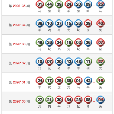
回放
01
44
39
24
20
09
25
第
2026135
期
马
猪
龙
羊
猪
狗
马
回放
36
10
37
15
26
29
40
第
2026134
期
羊
鸡
马
龙
蛇
虎
兔
回放
49
26
34
16
02
36
07
第
2026133
期
马
蛇
鸡
兔
蛇
羊
鼠
回放
10
07
20
42
48
11
27
第
2026132
期
鸡
鼠
猪
牛
羊
猴
龙
回放
24
17
29
39
01
42
16
第
2026131
期
羊
虎
虎
龙
马
牛
兔
回放
27
21
30
34
23
08
04
第
2026130
期
龙
狗
牛
鸡
猴
猪
兔