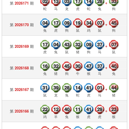
02
13
03
17
14
28
33
第
2026171
期
蛇
马
龙
虎
蛇
兔
狗
回放
04
17
09
19
34
07
45
第
2026170
期
兔
虎
狗
鼠
鸡
鼠
狗
回放
17
04
43
32
09
37
07
第
2026169
期
虎
兔
鼠
猪
狗
马
鼠
回放
16
32
45
30
47
37
40
第
2026168
期
兔
猪
狗
牛
猴
马
兔
回放
31
39
28
14
41
01
44
第
2026167
期
鼠
龙
兔
蛇
虎
马
猪
回放
22
12
40
11
41
29
23
第
2026166
期
鸡
羊
兔
猴
虎
虎
猴