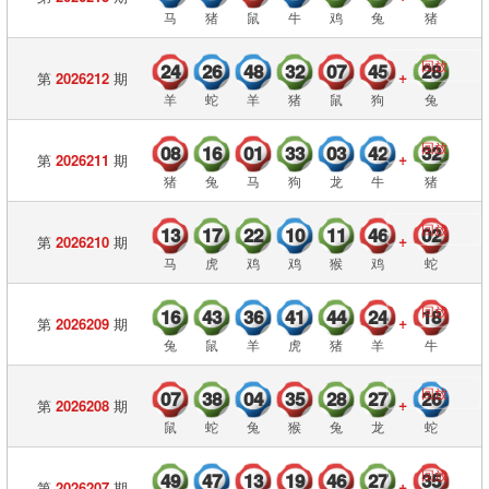
马
猪
鼠
牛
鸡
兔
猪
回放
24
26
48
32
07
45
28
第
2026212
期
羊
蛇
羊
猪
鼠
狗
兔
回放
08
16
01
33
03
42
32
第
2026211
期
猪
兔
马
狗
龙
牛
猪
回放
13
17
22
10
11
46
02
第
2026210
期
马
虎
鸡
鸡
猴
鸡
蛇
回放
16
43
36
41
44
24
18
第
2026209
期
兔
鼠
羊
虎
猪
羊
牛
回放
07
38
04
35
28
27
26
第
2026208
期
鼠
蛇
兔
猴
兔
龙
蛇
回放
49
47
13
19
46
27
35
第
2026207
期