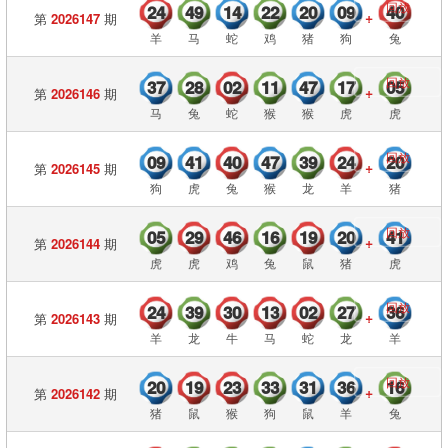
回放
24
49
14
22
20
09
40
第
2026147
期
羊
马
蛇
鸡
猪
狗
兔
回放
37
28
02
11
47
17
05
第
2026146
期
马
兔
蛇
猴
猴
虎
虎
回放
09
41
40
47
39
24
20
第
2026145
期
狗
虎
兔
猴
龙
羊
猪
回放
05
29
46
16
19
20
41
第
2026144
期
虎
虎
鸡
兔
鼠
猪
虎
回放
24
39
30
13
02
27
36
第
2026143
期
羊
龙
牛
马
蛇
龙
羊
回放
20
19
23
33
31
36
16
第
2026142
期
猪
鼠
猴
狗
鼠
羊
兔