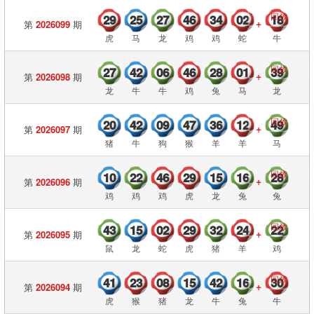
回放
29
25
27
46
34
02
18
第
2026099
期
虎
马
龙
鸡
鸡
蛇
牛
回放
27
42
06
46
28
01
39
第
2026098
期
龙
牛
牛
鸡
兔
马
龙
回放
20
42
09
47
36
12
49
第
2026097
期
猪
牛
狗
猴
羊
羊
马
回放
10
22
46
29
15
16
28
第
2026096
期
鸡
鸡
鸡
虎
龙
兔
兔
回放
43
15
02
29
32
24
22
第
2026095
期
鼠
龙
蛇
虎
猪
羊
鸡
回放
41
23
08
15
42
16
30
第
2026094
期
虎
猴
猪
龙
牛
兔
牛