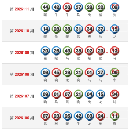
回放
44
42
30
37
28
32
09
第
2026111
期
猪
牛
牛
马
兔
猪
狗
回放
14
28
38
31
34
37
15
第
2026110
期
蛇
兔
蛇
鼠
鸡
马
龙
回放
20
26
49
35
02
23
13
第
2026109
期
猪
蛇
马
猴
蛇
猴
马
回放
09
45
39
21
01
37
06
第
2026108
期
狗
狗
龙
狗
马
马
牛
回放
09
01
07
21
04
15
34
第
2026107
期
狗
马
鼠
狗
兔
龙
鸡
回放
07
23
26
42
03
24
11
第
2026106
期
鼠
猴
蛇
牛
龙
羊
猴